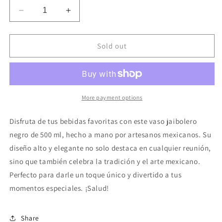
Decrease
Increase
quantity
quantity
for
for
VASO
VASO
Sold out
JAIBOLERO
JAIBOLERO
NEGRO
NEGRO
500ML
500ML
More payment options
Disfruta de tus bebidas favoritas con este vaso jaibolero
negro de 500 ml, hecho a mano por artesanos mexicanos. Su
diseño alto y elegante no solo destaca en cualquier reunión,
sino que también celebra la tradición y el arte mexicano.
Perfecto para darle un toque único y divertido a tus
momentos especiales. ¡Salud!
Share