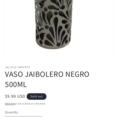
Open
media
1
JALIXCO IMPORTS
VASO JAIBOLERO NEGRO
in
modal
500ML
Regular
$9.99 USD
Sold out
price
Shipping
calculated at checkout.
Quantity